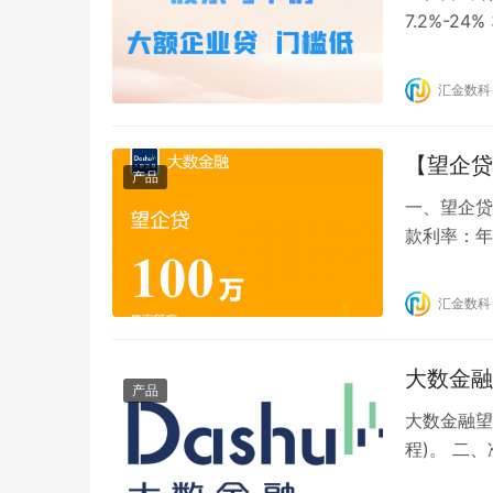
7.2%-2
求： 1、
20%以上
汇金数科
册满2年，
【望企贷
产品
一、望企贷产
款利率：年
要求： 1
要求）或股
汇金数科
法人及股东
大数金融
产品
大数金融望
程)。 二
本人实名制