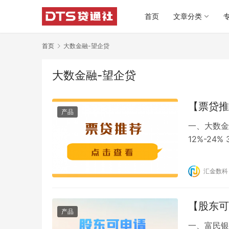
首页
文章分类
首页
大数金融-望企贷
大数金融-望企贷
【票贷推
产品
一、大数金
12%-24
要求： 1
月） 3、
汇金数科
月前（不含
【股东可
产品
一、富民银