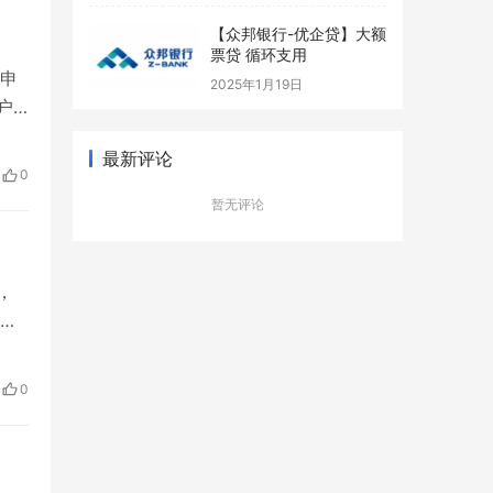
【众邦银行-优企贷】大额
票贷 循环支用
、申
2025年1月19日
户
信
最新评论
提示
0
授信
暂无评论
，
授
企贷
0