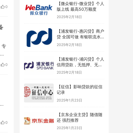
信
【微众银行-微业贷】个人
0
版上线 最高50万额度
2025年2月18日
备
【浦发银行-惠闪贷】商户
贷 全国可做 有银联流水
好申请
2025年2月18日
，专
信
【浦发银行-浦闪贷】个人
贷产
信用贷款，无抵押、无担
0
、
保
2025年2月18日
【征信】影响贷款的征信
记录
2025年1月23日
【补
者朋
【京东企业主贷】随借随
度初
还 强烈推荐
0
2025年1月23日