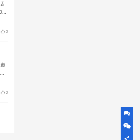
话
00。
亲
人进
0
及邀
则显
初
转至
0
授