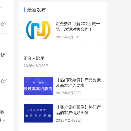
人要
最新发布
持股
业注
汇金数科可解207区域一
0
览！欢迎对接合作！
2026年6月30日
、贷
汇金人脉库
请人
2026年6月29日
占股
：
【热门税票贷】产品要素
0
及基本准入要求
2025年2月28日
【客户偏好画像】热门产
集教
品的客户偏好画像
请人
2025年2月28日
、注