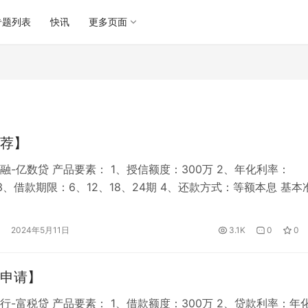
专题列表
快讯
更多页面
荐】
融-亿数贷 产品要素： 1、授信额度：300万 2、年化利率：
% 3、借款期限：6、12、18、24期 4、还款方式：等额本息 基本
、申请人年龄：22-60周岁 2、企业成立年限：1年及以上（不含
变更时间：近6个月不能有法人变更 4、开票时长：第一张发票在
2024年5月11日
3.1K
0
0
当月） 5、开票金额：近12个月≥100万…
申请】
行-富税贷 产品要素： 1、借款额度：300万 2、贷款利率：年