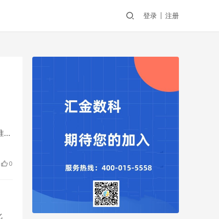
登录
注册
准入
当
9个
0
化