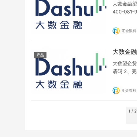
大数金融望
400-081
2、【补充
属或者朋友
汇金数科
行额度初评
大数金融
产品
大数望企贷
请码 2、
示无法评估
审失败 三
汇金数科
实名认证页
信审…
1 / 2