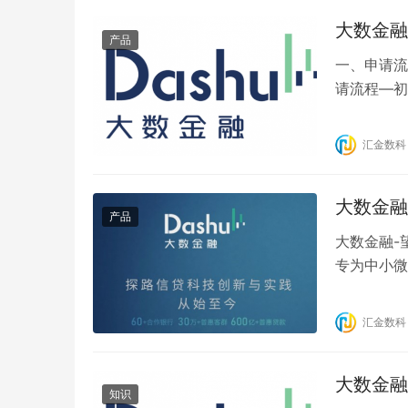
大数金融
产品
一、申请流
请流程—初
端后重新申
申请流程 
汇金数科
继续填写，
结果…
大数金融
产品
大数金融-
专为中小微
信依据的定
产品要素 1
汇金数科
3、月费率：
大数金融
知识