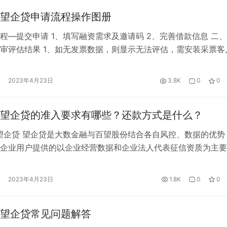
望企贷申请流程操作图册
程—提交申请 1、填写融资需求及邀请码 2、完善借款信息 二
审评估结果 1、如无发票数据，则显示无法评估，需安装采票客
请 2、如果不满足审条件，则显示初审失败 三、申请流程-预授
初审成功后，点击下一步则自动跳转至实名认证页面，按照页面
2023年4月23日
3.8K
0
0
进行实名认证和信息填写，进行预授信审批 四、申请流程—预
望企贷的准入要求有哪些？还款方式是什么？
望企贷 望企贷是大数金融与百望股份结合各自风控、数据的优势
企业用户提供的以企业经营数据和企业法人代表征信资质为主要
制化产品，大数金融提供风控支持，最终由银行放款。 一、望
、申请额度：1-100万 2、申请期限：12个月、24个月、36个月
2023年4月23日
1.8K
0
0
0.85%-1.12% 4、还款方式：每月等额本息还款 5…
望企贷常见问题解答