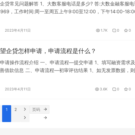
企贷常见问题解答 1、大数客服电话是多少? 答:大数金融客服电
-9969，工作时间:周一至周五上午9:00至12:00，下午14:00-18:
信息】中推荐留什么关系的紧急联系人? 答:熟悉申请人和企业的
。 3、为什么申请一笔贷款要查两次征信? 答:第一次是对申请
2023年4月11日
1.7K
0
0
，征信报告体现为担保资格审查…
望企贷怎样申请，申请流程是什么？
申请操作流程介绍 一、申请流程—提交申请 1、填写融资需求
完善借款信息 二、申请流程—初审评估结果 1、如无发票数据，
，需安装采票客户端后重新申请 2、如果不满足审条件，则显示
、申请流程-预授信申请流程 初审成功后，点击下一步则自动跳
2023年4月11日
3.6K
0
0
面，按照页面提示继续填写，进行实名认证和信息填写，进行预
1
2