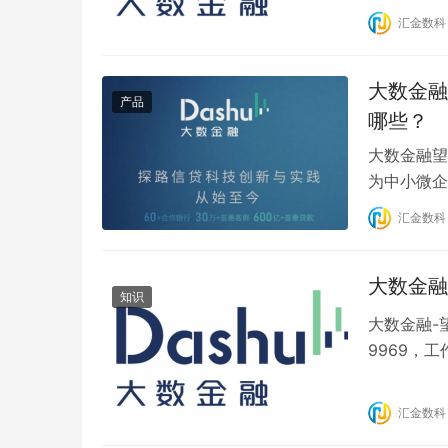
册账号 1
汇金数科
息。 3、
大数金融
产品
哪些？
大数金融望
为中小微企
依据的定制
汇金数科
品要素 1、
月费率：0.
大数金融
知识
大数金融-望
9969，工
充信息】中
友。 3、
汇金数科
评，征信报