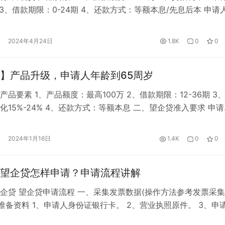
4% 3、借款期限：0-24期 4、还款方式：等额本息/先息后本 申请
申请人年龄：25-60周岁 2、企业借款人在位一年以上 3、法人需
，股东需为最大的自然人股东且持股20%以上 企业要求： 1、企
2024年4月24日
1.8K
0
0
 税务评级ABCM，个体户不能做…
】产品升级，申请人年龄到65周岁
品要素 1、产品额度：最高100万 2、借款期限：12-36期 3
化15%-24% 4、还款方式：等额本息 二、望企贷准入要求 申
、申请年龄：22周岁一65周岁(含) 2、申请人为企业的法人（无
东（持股30%以上且为第一大股东或占股≥50%） 3、变更时间
2024年1月16日
1.4K
0
0
变更满6个月（若客户1月变更，8月才可…
望企贷怎样申请？申请流程讲解
企贷 望企贷申请流程 一、采集发票数据(操作方法参考发票采
、准备资料 1、申请人身份证银行卡。 2、营业执照原件。 3、申
手机号码。 4、纳税人税务电子信息。 5、扫码开始申请。 三