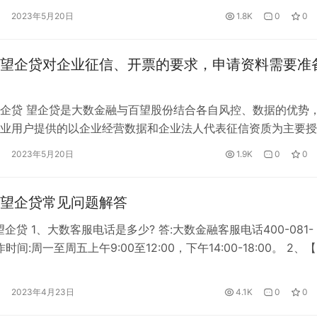
、用申请人微信扫码注册账户。 2、务必填写真实个人和工商企业
2023年5月20日
1.8K
0
0
完成注册后自动跳转登陆页面登陆。 四、填写申请信息 1…
望企贷对企业征信、开票的要求，申请资料需要准
企贷 望企贷是大数金融与百望股份结合各自风控、数据的优势
业用户提供的以企业经营数据和企业法人代表征信资质为主要授
化产品，大数金融提供风控支持，最终由银行放款。 一、望企
2023年5月20日
1.9K
0
0
申请额度：1-100万 2、申请期限：12个月、24个月、36个月 3
85%-1.12% 4、还款方式：每月等额本息还款 5、…
望企贷常见问题解答
企贷 1、大数客服电话是多少? 答:大数金融客服电话400-081-
作时间:周一至周五上午9:00至12:00，下午14:00-18:00。 2、
推荐留什么关系的紧急联系人? 答:熟悉申请人和企业的亲属或
为什么申请一笔贷款要查两次征信? 答:第一次是对申请人进行额
2023年4月23日
4.1K
0
0
告体现为担保资格审查，不会影响…