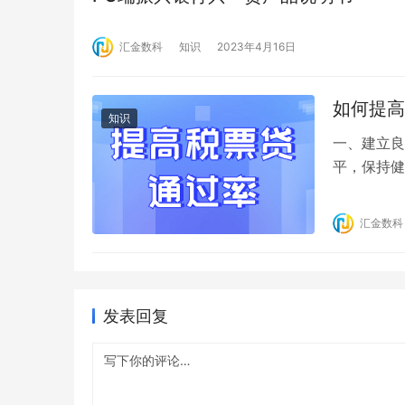
汇金数科
知识
2023年4月16日
如何提高
知识
一、建立良
平，保持健
关系； 四
款机构和时
汇金数科
们将竭力为
添加客服…
发表回复