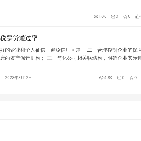
1.6K
0
0
税票贷通过率
好的企业和个人征信，避免信用问题； 二、合理控制企业的保
康的资产保管机构； 三、简化公司相关联结构，明确企业实际
、满足贷款机构的公司经营年限销售收入等要求； 五、选择适当
机，避免过度申请。 汇金数科作为专业的企业税票贷服务团队
2023年8月12日
4.8K
0
0
贷款行业从业者提供全方位的渠道服务，想了 解更多贷款讯息