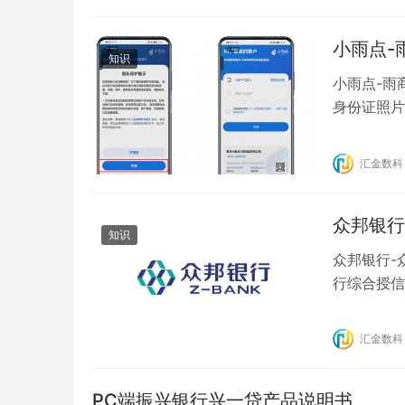
小雨点-
知识
小雨点-雨
身份证照片
6、签署协
录，申请记
汇金数科
https://f
众邦银行
知识
众邦银行-
行综合授信
1、营业执
次授信，额
汇金数科
以上，企业
PC端振兴银行兴一贷产品说明书