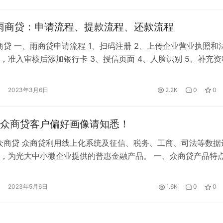
雨商贷：申请流程、提款流程、还款流程
商贷 一、雨商贷申请流程 1、扫码注册 2、上传企业营业执照和
，准入审核后添加银行卡 3、授信页面 4、人脸识别 5、补充资
议，等待审批 二、雨商贷提款流程 1、链接进入，使用手机号码
录已授信里点击雨商贷
2023年3月6日
2.2K
0
0
intech.baiwang.com/supermarket/v2/login 2、查…
众商贷客户偏好画像请知悉！
众商贷 众商贷利用线上化系统及征信、税务、工商、司法等数据
，为光大中小微企业提供的普惠金融产品。 一、众商贷产品特
照注册满1年半即可申请！ 2、最高可贷500万，通过率超高！ 3
度可循环支用！ 二、众商贷客户偏好画像 1、企业成立时间在3
2023年5月6日
1.6K
0
0
近1年半无法人变更，纳税等级A； 2、法人年龄55岁以内 (…