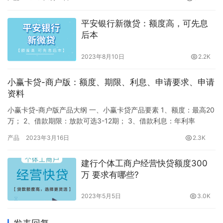
贷 优企贷 华夏应收账款 苏宁银行微商贷 雨商贷 易企贷 保企贷 苏
宁微商 微众银行微业贷 金城银行金企贷 容易贷 恒小微 三…
平安银行新微贷：额度高，可先息
后本
2023年8月10日
2.2K
小赢卡贷-商户版：额度、期限、利息、申请要求、申请
资料
小赢卡贷-商户版产品大纲 一、小赢卡贷产品要素 1、额度：最高20
万； 2、借款期限：放款可选3-12期； 3、借款利息：年利率
8%-36%； 4、还款方式：等额本息； 5、审批时长：最快30分
产品
2023年3月16日
2.3K
钟。 二、小赢卡贷申请要求 1、申请要求 （1）年龄20-55周岁
（2）手机实名认证超过6个月（3）有营业执照可提额，仅限法人
建行个体工商户经营快贷额度300
三、小赢卡贷申请资料 1、身份证 2、…
万 要求有哪些?
2023年5月5日
3.0K