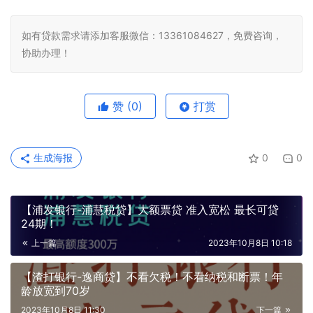
如有贷款需求请添加客服微信：13361084627，免费咨询，
协助办理！
赞
(0)
打赏
生成海报
0
0
【浦发银行-浦慧税贷】大额票贷 准入宽松 最长可贷
24期！
上一篇
2023年10月8日 10:18
【渣打银行-逸商贷】不看欠税！不看纳税和断票！年
龄放宽到70岁
2023年10月8日 11:30
下一篇