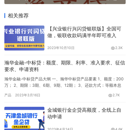
相关推荐
【兴业银行兴闪贷银联版】全国可
做，银联收款码满半年即可准入
2023年10月10日
2.3K
瀚华金融-中标贷：额度、期限、利率、准入要求、征信
要求、申请资料
瀚华金融-中标贷产品大纲 一、瀚华中标贷产品要素 1、额度：200
万； 2、期限：3期、6期、9期、12期； 3、还款方式：等额本息
（12期）、先息后本（3期）； 4、利率： 月息最低：0.7%—
产品
2023年3月16日
2.7K
1.25%（优质档）； 普通档：0.85%—1.53%； 风险档：0.95%—
1.70%、1.07%—1.93%； 5、提前还款：无违约金； 6、放款要
金城银行金企贷高额度，全线上自
求：50以内…
动申请
2023年4月24日
4.6K