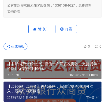
如有贷款需求请添加客服微信：13361084627，免费咨询，
协助办理！
赞
(0)
打赏
生成海报
0
0
【中邮消费公积金贷】授信一次可多次提款，支持提前
还款且无需任何违约金
上一篇
2023年12月18日 10:56
【众邦银行众商贷】再加新区，新疆宁夏等地均可准
入，最高500万额度
2023年12月21日 09:58
下一篇