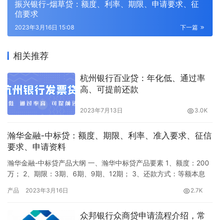
振兴银行-烟草贷：额度、利率、期限、申请要求、征
信要求
2023年3月16日 15:08
下一篇
相关推荐
杭州银行百业贷：年化低、通过率
高、可提前还款
2023年7月13日
3.0K
瀚华金融-中标贷：额度、期限、利率、准入要求、征信
要求、申请资料
瀚华金融-中标贷产品大纲 一、瀚华中标贷产品要素 1、额度：200
万； 2、期限：3期、6期、9期、12期； 3、还款方式：等额本息
（12期）、先息后本（3期）； 4、利率： 月息最低：0.7%—
产品
2023年3月16日
2.7K
1.25%（优质档）； 普通档：0.85%—1.53%； 风险档：0.95%—
1.70%、1.07%—1.93%； 5、提前还款：无违约金； 6、放款要
众邦银行众商贷申请流程介绍，常
求：50以内…