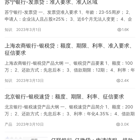
苏宁银行-发票贷：准入要求、准入区域
苏宁银行-发票贷 一、发票贷准入要求 1、年龄：23-55周岁； 2、
申请人：企业法人且占股≥25%； 3、近6个月无法人变更； 4、企
业成立满2年以上； 5、近12个月开票金额＞100万； 6、最早开票
知识
2023年3月1日
1.6K
时间＞540天； 7、近24个月开票最大时间间隔＜90天； 8、近2个
月有开票记录； 9、近3个月红票和废票的金额和张数占比均不超过
上海农商银行-银税贷：额度、期限、利率、准入要求、
30%； 10、近3个月…
征信要求
上海农商银行-银税贷产品大纲 一、银税贷产品要素 1、额度：100
万； 2、还款方式：先息后本； 3、借款期限：12期； 4、利率：年
化3.85-8%； 5、申请资料：身份证原件、营业执照、申请人实名
知识
2023年3月13日
2.4K
银行卡、申请人实名手机号、电子税务局账号及密码 。 二、银税贷
准入要求 1、申请条件 ①年龄：20周岁（含）至65周岁（含）之
北京银行-银税速贷：额度、期限、利率、征信要求
间 ②合法经营主体的法定代表人，近…
北京银行-银税速贷产品大纲 一、银税速贷产品简介 1、额度：200
万； 2、还款方式：先息后本； 3、利率：年化4.35%； 4、借款期
限：12期。 二、银税速贷准入要求 申请人要求 1、企业法人，年龄
产品
2023年3月10日
3.0K
20-60周岁 2、2年内法定代表人变更次数≤3 企业要求 企业经工商
管理部门核准登记且有效，持有三证合一营业执照； 企业成立2年