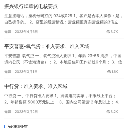
振兴银行烟草贷电核要点
注意接电话，座机号码打的 024或028 1、客户是否本人操作：是，
自己操作的。 2、店里的经营情况：营业额报真实营业额的3倍左
右。 3、店里的进烟量：最后一期进多少，平时一个月进多少，高
知识
2023年4月6日
3.7K
峰期进多少，真实回答。 4、是否有收费：没有。 5、资金用途：用
于店里进烟进货。 6、客户现在在哪里：实话实说，在店里就说店
平安普惠-氧气贷：准入要求、准入区域
里，在外面就说在外面。 7、客户的身份证号码后四…
平安普惠-氧气贷 一、氧气贷准入要求 1、年龄 23-55 周岁 ，中国
境内公民（不含港澳台）； 2、本地居住和工作超过6个月； 3、信
用加油维度：借款人有按揭房、寿险保单、全款/按揭车、薪金、企
知识
2023年3月1日
1.6K
业缴税、POS机流水、团险、烟草证，满足任一项均可申请。 信用
加油维度详解 1、寿险资质： 申请人：有寿险保单，申请人是投保
中行贷：准入要求、准入区域
人且无变更过，保单缴费有效且未结清。 保…
中行贷 一、中行贷准入要求 1、跨境电商卖家，不限线上平台；
2、年销售额 5000万元以上； 3、国内公司运营 2 年及以上； 4、
国内公司注册资本 100 万元以上； 5、上一年增值税纳税申报销售
知识
2023年3月2日
3.2K
额不得低于 1000 万元； 6、国内公司对公账户回款流水不得低于
1000 万元。 二、中行贷准入区域 深圳。
发表回复