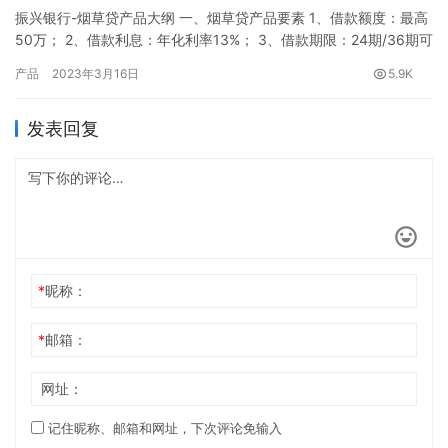
振兴银行-烟草贷产品大纲 一、烟草贷产品要素 1、借款额度：最高
50万； 2、借款利息：年化利率13%； 3、借款期限：24期/36期可
选； 4、还款方式：等额本息； 5、审核方式：系统全自动审核，无
产品
2023年3月16日
5.9K
人工审核。 二、烟草贷申请要求 1、个人要求 （1）年龄18-60岁之
间 2、店铺要求（1）执照和烟草证各12个月以上，且在有效期内
发表回复
（2）近一年无交易月份＜3个…
*
昵称：
*
邮箱：
网址：
记住昵称、邮箱和网址，下次评论免输入