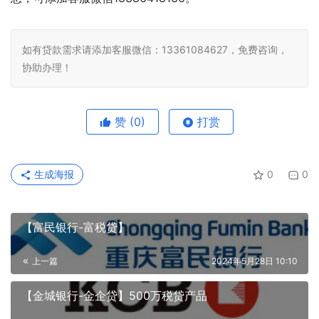
如有贷款需求请添加客服微信：13361084627，免费咨询，
协助办理！
赞
(0)
打赏
生成海报
0
0
【富民银行-富税贷】
上一篇
2024年5月28日 10:10
【金城银行-金企贷】500万税贷产品