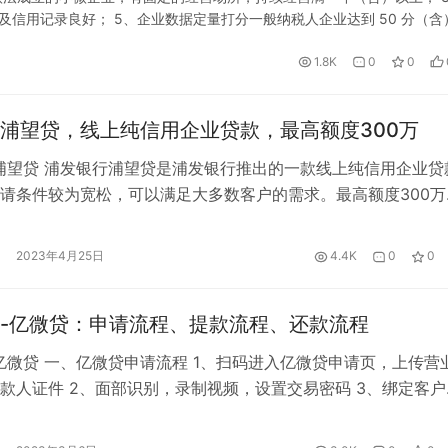
及信用记录良好； 5、企业数据定量打分一般纳税人企业达到 50 分（含
通过后的申请材料（此材料银行客户经理会联系企业索取，具体以…
1.8K
0
0
浦望贷，线上纯信用企业贷款，最高额度300万
浦望贷 浦发银行浦望贷是浦发银行推出的一款线上纯信用企业贷
请条件较为宽松，可以满足大多数客户的需求。最高额度300万
.18%-7.99%，贷款期限3、6、12、24期，还款方式等额本息
申请流程 扫码根据提示填写资料——进行授权——审核通过—
2023年4月25日
4.4K
0
0
望贷常见问题解答 1、浦发银行浦望贷申请需要什么资料？ …
-亿微贷：申请流程、提款流程、还款流程
亿微贷 一、亿微贷申请流程 1、扫码进入亿微贷申请页，上传营
款人证件 2、面部识别，录制视频，设置交易密码 3、绑定客户
在线开立亿联二类账户 4、完善个人信息，提交申请 二、亿微
、进件链接进入，点#借款#，输入借款金额，期数，借款用途等。