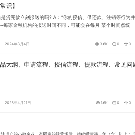
常识】
信是贷完款立刻报送的吗? A：“你的授信、借还款、注销等行为
~每家金融机构的报送时间不同，可能会在每月 某个时间点统
会合并报送”。 2、Q：能不能贷到款谁说了算? A：是否能贷到
了算，不是征信中心哦。金融机构根据你的信用情况以及其他风
2024年3月4日
3.6K
0
0
评估决定是否给你贷款。 3、Q：征信有黑名单吗? A：没有。中
品大纲、申请流程、授信流程、提款流程、常见问
2023年4月21日
1.6K
0
0
、依法成立的小微企业，有固定的经营场所，持续经营满一年（含）以上； 