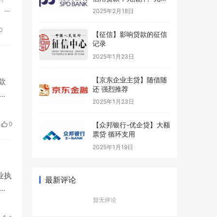
保
）以
2025年2月18日
0
【征信】影响贷款的征信
记录
2025年1月23日
【京东企业主贷】随借随
款
还 强烈推荐
，
2025年1月23日
。
—放
0
【众邦银行-优企贷】大额
票贷 循环支用
2025年1月19日
业执
最新评论
其
贷提
暂无评论