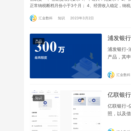
正常纳税断档月份小于3个月； 4、经营收入稳定，纳税
上；小规模纳税人企业达到 40 分（含）以上。 测评
汇金数科
知识
2023年3月2日
浦发银行
产品
浦发银行-
产品，其申
年化利率低6
一、浦望贷
汇金数科
款 二、浦
亿联银行
知识
亿联银行-
照，以及借
他一类卡，
款流程 1