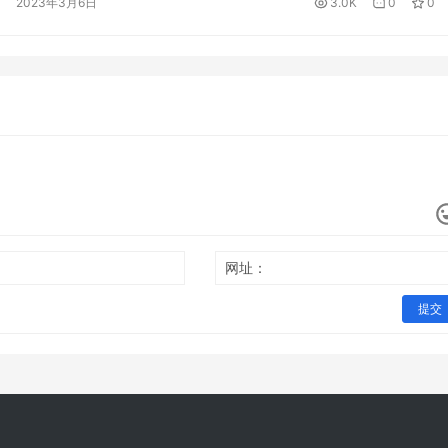
2023年3月6日
3.0K
0
0
频，收取验证码 3、客户缴纳保费页面。担保公司收取客户保费
网址：
提交