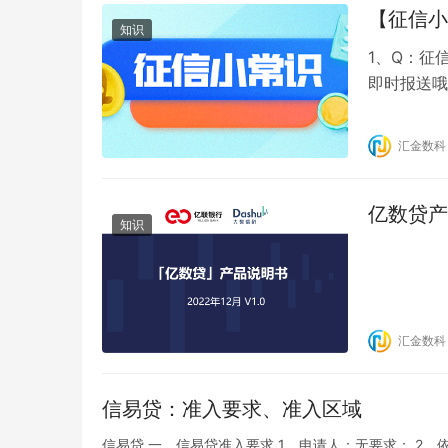
【征信小
知识
1、Q：征
即时报送哦
送，也可能
金融机构说
汇金数科
险， 综合
亿数贷产
知识
汇金数科
信易贷：准入要求、准入区域
信易贷 一、信易贷准入要求 1、申请人：无要求； 2