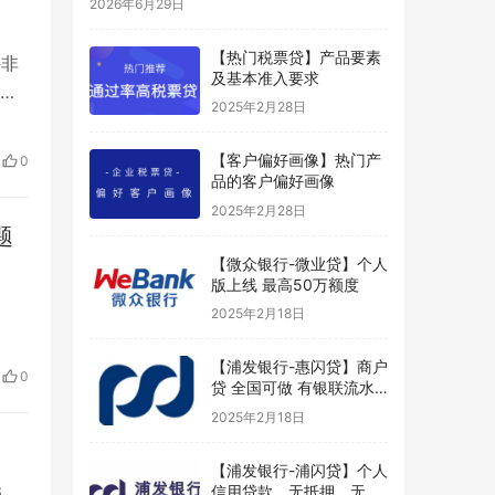
2026年6月29日
【热门税票贷】产品要素
并非
及基本准入要求
一报
2025年2月28日
款，
【客户偏好画像】热门产
0
国…
品的客户偏好画像
2025年2月28日
题
【微众银行-微业贷】个人
版上线 最高50万额度
2025年2月18日
【浦发银行-惠闪贷】商户
0
贷 全国可做 有银联流水
好申请
2025年2月18日
【浦发银行-浦闪贷】个人
3、
信用贷款，无抵押、无担