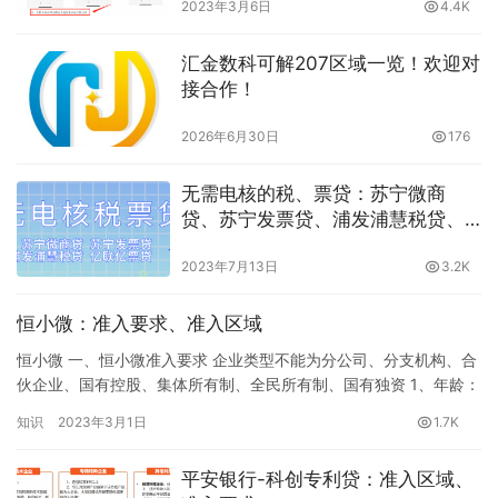
2023年3月6日
4.4K
汇金数科可解207区域一览！欢迎对
接合作！
2026年6月30日
176
无需电核的税、票贷：苏宁微商
贷、苏宁发票贷、浦发浦慧税贷、
亿联亿票贷
2023年7月13日
3.2K
恒小微：准入要求、准入区域
恒小微 一、恒小微准入要求 企业类型不能为分公司、分支机构、合
伙企业、国有控股、集体所有制、全民所有制、国有独资 1、年龄：
24-55周岁，中国大陆户籍； 2、申请人：法人，持股≥20%，近12
知识
2023年3月1日
1.7K
个月无法人变更及＞50%股权变更； 3、企业注册资本＞10万元；
4、企业成立时间≥1年，缴税半年以上； 5、近12个月应税销售收入
平安银行-科创专利贷：准入区域、
＞35万； 6、近5个月有缴税记录…