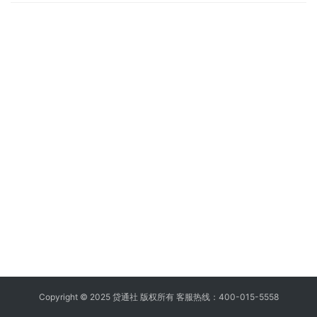
照、近两年年度报表、支付公司账户后台视频（显示收款人信息、
收款账号） 广商贷准入要求 1、申请人…
Copyright © 2025 贷通社 版权所有 客服热线：400-015-5558