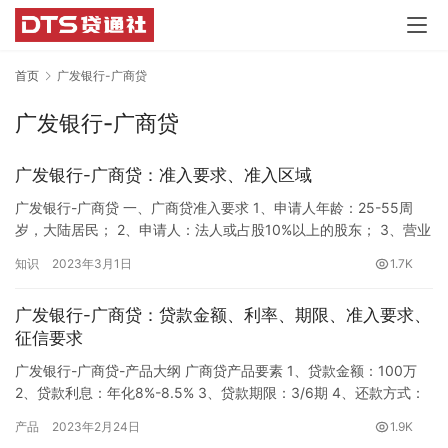
首页
广发银行-广商贷
广发银行-广商贷
广发银行-广商贷：准入要求、准入区域
广发银行-广商贷 一、广商贷准入要求 1、申请人年龄：25-55周
岁，大陆居民； 2、申请人：法人或占股10%以上的股东； 3、营业
执照注册满一年； 4、中国境内主体注册的亚马逊美国站、德国站
知识
2023年3月1日
1.7K
店铺，店铺实际经营时间一年以上，店铺加总年度销售额50万以
上； 5、回款稳定，不能出现严重下滑； 6、店铺退货率：服装行业
广发银行-广商贷：贷款金额、利率、期限、准入要求、
≤20%，其他行业≤15%； 7、信用负债在1…
征信要求
广发银行-广商贷-产品大纲 广商贷产品要素 1、贷款金额：100万
2、贷款利息：年化8%-8.5% 3、贷款期限：3/6期 4、还款方式：
等额本息、等额本金、先息后本（前3期） 5、提前还款：提前还款
产品
2023年2月24日
1.9K
无违约金 6、放款主体：广发银行 7、申请资料：身份证、营业执