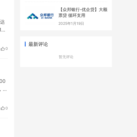
【众邦银行-优企贷】大额
票贷 循环支用
达
2025年1月19日
1个
固定
最新评论
6、
0
暂无评论
00
，过
化
进件
0