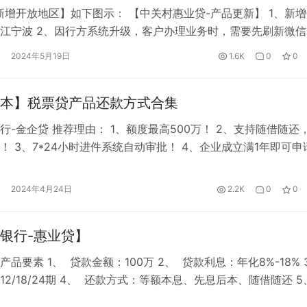
新增开放地区】如下图示： 【中关村惠业贷-产品更新】 1、新
江宁波 2、因行方系统升级，客户办理业务时，需要先刷新微信
现异常。 刷新缓存方式：微信-我-设置-通用-存储空间-清理缓
2024年5月19日
1.6K
0
0
【税局维护-金企贷】更新 1、上海税局目前维护中，预计下午14:
维护期间暂时无法进件，提款不受影响。 2、陕西税局目…
本】税票贷产品还款方式合集
行-金企贷 推荐理由： 1、额度最高500万！ 2、支持随借随还
！ 3、7*24小时进件系统自动审批！ 4、企业成立满1年即可申
 先息后本/等额本金 二、众邦银行-众商贷 推荐理由： 1、500
！ 2、件均+通过率双高！ 3、额度支持循环使用！ 4、审批时
2024年4月24日
2.2K
0
0
款到账！ 还款方式： 等额本息（满足供…
银行-惠业贷】
品要素 1、 贷款金额：100万 2、 贷款利息：年化8%-18% 
12/18/24期 4、 还款方式：等额本息、先息后本、随借随还 
：50万以内自主支付 50万以上（50万自主，