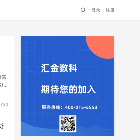
登录
注册
期需
)
、申
月
0
贷