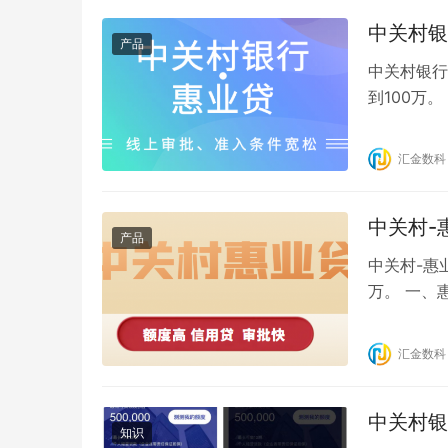
中关村银
产品
中关村银行
到100万
月，过期需
年化15%)
汇金数科
进件方式：
中关村-
产品
中关村-惠
万。 一、
期需重新下
15%) 4
汇金数科
方式：线上
中关村银
知识