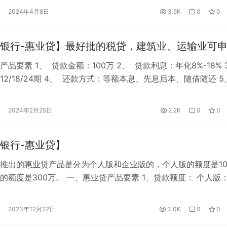
需受托支付）…
2024年4月8日
3.5K
0
0
银行-惠业贷】最好批的税贷，建筑业、运输业可
品要素 1、 贷款金额：100万 2、 贷款利息：年化8%-18% 
12/18/24期 4、 还款方式：等额本息、先息后本、随借随还 
：50万以内自主支付 &n…
2024年2月25日
2.2K
0
0
银行-惠业贷】
推出的惠业贷产品是分为个人版和企业版的，个人版的额度是10
的额度是300万。 一、惠业贷产品要素 1、贷款额度： 个人版
，50万以上受托支付；企业版：最高300万，自主支付 2、贷款期
9/12/18/24 3、贷款利率： 年化 8%~18% 4、审批方式： 系统
2023年12月22日
3.0K
0
0
转人…