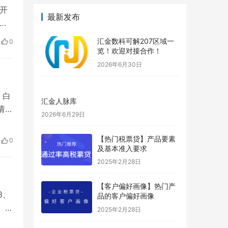
增开
最新发布
缓
存。
汇金数科可解207区域一
0
00
览！欢迎对接合作！
2026年6月30日
，白
汇金人脉库
请！
2026年6月29日
万税
效
【热门税票贷】产品要素
0
及基本准入要求
2025年2月28日
【客户偏好画像】热门产
3、
品的客户偏好画像
5、
2025年2月28日
超出