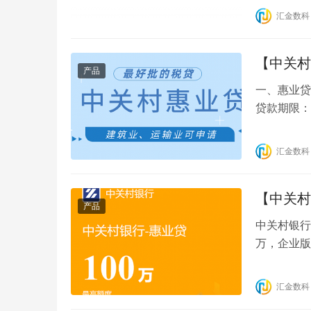
50万部分
汇金数科
【中关村
产品
一、惠业贷产
贷款期限：
提款方式
汇金数科
【中关村
产品
中关村银行
万，企业版
高100万
限： 3/6/
汇金数科
为主（个别