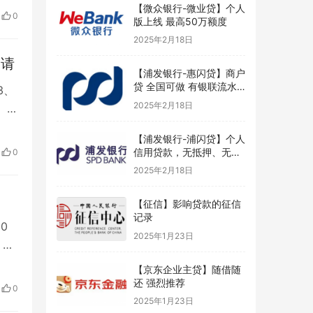
【微众银行-微业贷】个人
0
版上线 最高50万额度
2025年2月18日
申请
【浦发银行-惠闪贷】商户
贷 全国可做 有银联流水
3、
好申请
2025年2月18日
5、
【浦发银行-浦闪贷】个人
信用贷款，无抵押、无担
0
保
2025年2月18日
【征信】影响贷款的征信
记录
0
2025年1月23日
：最
【京东企业主贷】随借随
审批
还 强烈推荐
0
2025年1月23日