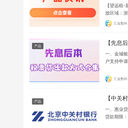
【望远租-
放区域：浙
存，否则出
汇金数科
请知悉。 
左右恢复，
【先息后
产品
一、金城银
户支持申请
还款方式：
贷极速下款
汇金数科
快！当天放
【中关村
产品
一、惠业贷产
贷款期限：
提款方式