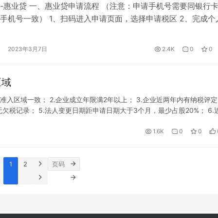
-惠业贷 一、惠业贷申请流程 （注意：申请手机号需要同银行
手机号一致） 1、扫码进入申请页面，选择申请税区 2、完成个
3、补充相关信息：联系人，企业基本信息：经营场所以及营业执
4、上传营业执照&经营场所，以及财务报表 5、登录税务局官网
2023年3月7日
2.4K
0
0
务授权：我要办税—银税互动—选择中关村银行，…
区域
与准入区域一致； 2.企业成立年限满2年以上； 3.企业近两年内有纳税评
年无欠税记录； 5.法人变更日期距申请日期大于3个月，最少占股20%； 6.近
被执行记录，五年内无失信被执行记录； …
1.6K
0
0
1
2