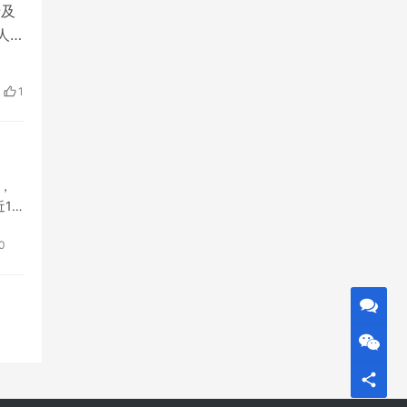
卡及
人&
照
，完
1
定，
12
0