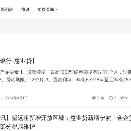
专题列表
快讯
更多页面
银行-惠业贷】
产品要素 1、贷款额度：最高100万(终审额度有效期1个月，过
2、贷款期限：12个月 3、贷款利率：年化5%-18%(固定年化15%
式：等额本息，随借随还 二、惠业贷准入要求 申请人要求： 1
25-60周岁 2、申请人手机号需本人实名认证 ，且满足在网6个
2024年8月1日
3.3K
0
0
要求： 1、企业成立年限满2…
讯】望远租新增开放区域；惠业贷新增宁波；金企
部分税局维护