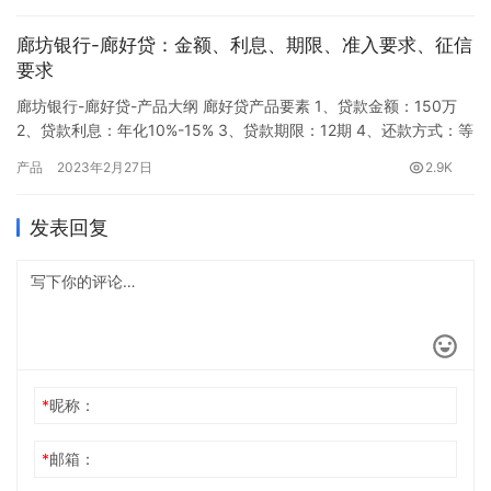
廊坊银行-廊好贷-产品大纲 廊好贷产品要素 1、贷款金额：150万
2、贷款利息：年化10%-15% 3、贷款期限：12期 4、还款方式：等
额本息、等额本金 5、提前还款：可提前还款，无违约金 6、申请资
产品
2023年2月27日
2.9K
料：身份证、实名手机号码、个人银行卡、营业执照 廊好贷准入要
求 1、申请人年龄：25-60周岁 2、申请人：法人持股≥20% 3、法
发表回复
人变更：①法人变更满3个…
*
昵称：
*
邮箱：
网址：
记住昵称、邮箱和网址，下次评论免输入