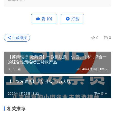
赞
(0)
打赏
生成海报
0
0
【苏商银行-微商贷】一款集税票、供货、中标，3合一
的综合性策略经营贷款产品
上一篇
2024年4月16日 13:12
【上银发票贷】全新升级 百万大额
2024年4月22日 18:23
下一篇
相关推荐
【融享贷/客享贷】企业、个体工商
户均可申请，查询宽松