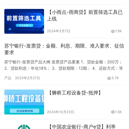
【小雨点-雨商贷】前置筛选工具已
上线
2024年3月7日
1.5K
苏宁银行-发票贷：金额、利息、期限、准入要求、征信
要求
苏宁银行-发票贷产品大纲 发票贷产品要素 1、贷款金额：200万；
2、贷款利息：年化18%； 3、贷款期限：12期； 4、还款方式：等
额本息； 5、提前还款：无违约金； 6、放款方式：自主支付，放款
产品
2023年2月27日
3.7K
到申请企业对公账户。 发票贷准入要求 1、年龄：23-55周岁 2、申
请人：企业法人且占股≥25% 3、近6个月无法人变更 4、企业成立
【狮桥工程设备贷-抵押】
满2年以上 5、近12个…
2024年10月23日
1.5K
【中国农业银行-商户e贷】利率