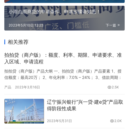
小雨点雨商贷的申请条件、申请步骤请知悉！
2023年5月10日 12:23
下一篇
相关推荐
拍拍贷（商户版）：额度、利率、期限、申请要求、准
入区域、申请流程
拍拍贷（商户版）产品大纲 一、拍拍贷（商户版）产品要素 1、授
信额度：最高20万； 2、年化利率：7.0% – 24%； 3、借款周期：
3/6/9/12期； 4、还款方式：等额本息。 二、拍拍贷（商户版）申
产品
2023年3月16日
2.5K
请要求 1、个人要求（1）年龄22-55周岁（2）个人信用记录良好
2、企业要求（1）企业成立满一年以上（2）企业类型为个体工商
辽宁振兴银行“兴一贷·建e贷”产品取
户、合伙企业合伙…
得阶段性成果
2023年5月31日
2.0K