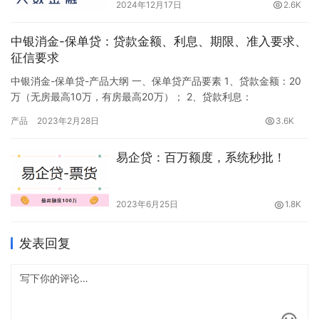
2024年12月17日
2.6K
中银消金-保单贷：贷款金额、利息、期限、准入要求、
征信要求
中银消金-保单贷-产品大纲 一、保单贷产品要素 1、贷款金额：20
万（无房最高10万，有房最高20万）； 2、贷款利息：
15.4%-23.9%； 3、贷款期限：12/24/36期； 4、还款方式：等额
产品
2023年2月28日
3.6K
本息； 5、提前还款：三个月内不得提前还款，提前还款扣除剩余
本金的3%作为违约金； 6、还款日：每月1号。 二、保单贷准入要
易企贷：百万额度，系统秒批！
求 申请资料：身份证、保单、银行卡（…
2023年6月25日
1.8K
发表回复