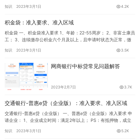
照满1年； 5、提交贷款申请前6个月，在抖音平台收入不低于50
知识
2023年3月1日
4.2K
万； 6、小店综合评分不低于4.2； 7、近6个月退货率不超过
40%； 8、所属行业：食品、服装、日用品等（不含黄金/珠宝、艺
积金袋：准入要求、准入区域
术品）。 二、抖音电商贷准入区域 全国…
积金袋 一、积金袋准入要求 1、年龄：22-55周岁； 2、非富士康员
工； 3、连续缴存公积金六个月及以上，且申请时状态为正常，缴
纳基数建议3000元人民币及以上； 4、连续缴存社保六个月及以
知识
2023年3月1日
3.5K
上，且申请时状态为正常，缴纳基数建议3000元人民币及以上。
二、积金袋准入区域 全国可做（除内蒙古、甘肃、新疆、西藏、青
网商银行中标贷常见问题解答
海、宁夏）
2023年2月7日
3.7K
交通银行-普惠e贷（企业版）：准入要求、准入区域
交通银行-普惠e贷（企业版） 一、普惠e贷（企业版）准入要求 申
请企业： 1、企业成立时间：满足2年以上； PS：有抵押物，成立
半年以上；无抵押物，成立2年以上； 2、企业纳税等级：纳税信用
知识
2023年3月1日
5.2K
评价等级在B级(含)以上; 3、年均缴纳增值税或营业税在5万元人民