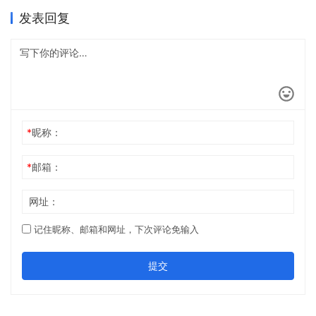
币以上，申请信用额度的借款企业，其近2年应持续按时、足额缴纳
发表回复
企业所得税; 4、申请企业不得在交行有在途授…
*
昵称：
*
邮箱：
网址：
记住昵称、邮箱和网址，下次评论免输入
提交