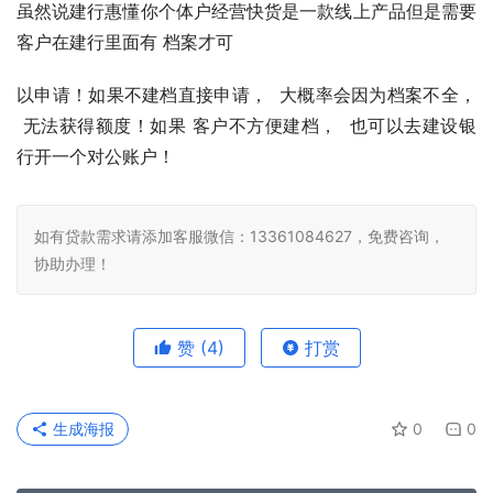
虽然说建行惠懂你个体户经营快货是⼀款线上产品但是需要
客户在建行里面有 档案才可
以申请！如果不建档直接申请，  大概率会因为档案不全， 
 无法获得额度！如果 客户不方便建档，  也可以去建设银
行开⼀个对公账户！
如有贷款需求请添加客服微信：13361084627，免费咨询，
协助办理！
赞
(4)
打赏
生成海报
0
0