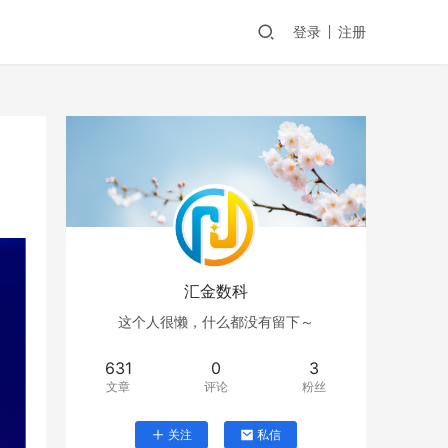
登录
注册
汇金数科
这个人很懒，什么都没有留下～
631
0
3
文章
评论
粉丝
关注
私信