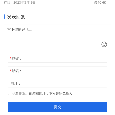
产品
2023年3月16日
10.6K
二、烟草贷申请要求 1、个人要求（1）年龄20-55周岁2、店铺要求
（1）营业执照满两年（2）近1年月均订烟大于2万，无订烟断档月
发表回复
份。 三、烟草贷征信要求 （…
*
昵称：
*
邮箱：
网址：
记住昵称、邮箱和网址，下次评论免输入
提交