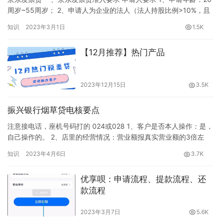
周岁~55周岁； 2、申请人为企业的法人（法人持股比例>10%，且
实际参与企业经营管理且有决策权）； 3、法人变更：近6个月无法
知识
2023年3月1日
1.5K
人变更记录。 企业要求 1、企业成立时长≥12个月； 2、主营业务近
十二个月未发生重大转型； 3、企业经营状态正常，当前无开庭、
【12月推荐】热门产品
无执行、无诉讼及无重大负面信息； 4、…
2023年12月15日
3.5K
振兴银行烟草贷电核要点
注意接电话，座机号码打的 024或028 1、客户是否本人操作：是，
自己操作的。 2、店里的经营情况：营业额报真实营业额的3倍左
右。 3、店里的进烟量：最后一期进多少，平时一个月进多少，高
知识
2023年4月6日
3.7K
峰期进多少，真实回答。 4、是否有收费：没有。 5、资金用途：用
于店里进烟进货。 6、客户现在在哪里：实话实说，在店里就说店
优享呗：申请流程、提款流程、还
里，在外面就说在外面。 7、客户的身份证号码后四…
款流程
2023年3月7日
5.6K