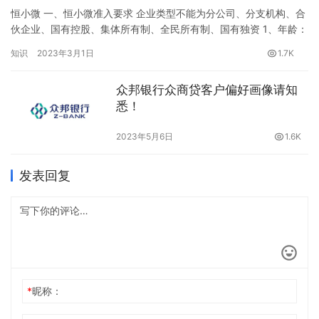
恒小微 一、恒小微准入要求 企业类型不能为分公司、分支机构、合
伙企业、国有控股、集体所有制、全民所有制、国有独资 1、年龄：
24-55周岁，中国大陆户籍； 2、申请人：法人，持股≥20%，近12
知识
2023年3月1日
1.7K
个月无法人变更及＞50%股权变更； 3、企业注册资本＞10万元；
4、企业成立时间≥1年，缴税半年以上； 5、近12个月应税销售收入
众邦银行众商贷客户偏好画像请知
＞35万； 6、近5个月有缴税记录…
悉！
2023年5月6日
1.6K
发表回复
*
昵称：