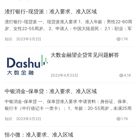
渣打银行-现贷派：准入要求、准入区域
渣打银行-现贷派 一、现贷派准入要求 1、准入年龄：男性22-60周
岁、女性22-55周岁。 2、申请人：中国大陆居民： 2.1：职业：军
人、保险业务员无社保也可以办理（军人：需提供身份证+军官证/
知识
2023年3月2日
1.7K
保险业务员：从业资格证+身份证）; 2.2：老师、医生免流水（公
办）; 3、社保：在职单位缴纳大于3个月，社保缴纳基数无要求（作
大数金融望企贷常见问题解答
为在职证明）。 工薪贷 税前工资：…
2023年4月23日
4.1K
中银消金-保单贷：准入要求、准入区域
中银消金-保单贷 一、保单贷准入要求 申请资料：身份证、保单、
银行卡（中行借记卡 一类卡）； 1、年龄：20-55周岁，未满25周
岁需父母陪同； 2、保单时效：保单生效日期不低于2年，年缴≥3
知识
2023年3月2日
1.7K
次、季缴≥8，月缴≥24次；主险及附加险均需满足； 3、保单要
求：保单当前状态为有效，可接受复效两年以上（保单有房）无贷
恒小微：准入要求、准入区域
款信息，投保人近一年内未发生改变，保单有房客群可…