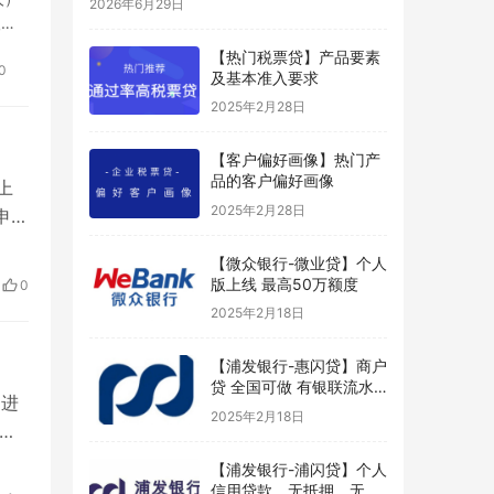
2026年6月29日
人须
【热门税票贷】产品要素
0
及基本准入要求
2025年2月28日
【客户偏好画像】热门产
品的客户偏好画像
上
2025年2月28日
申请
完
【微众银行-微业贷】个人
签
版上线 最高50万额度
0
贷或
2025年2月18日
【浦发银行-惠闪贷】商户
贷 全国可做 有银联流水
，进
好申请
2025年2月18日
海
成税
【浦发银行-浦闪贷】个人
的客
信用贷款，无抵押、无担