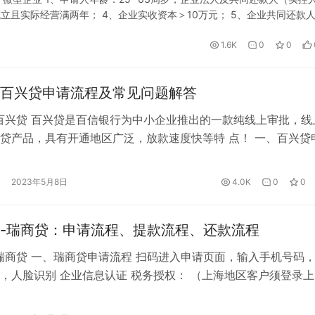
成立且实际经营满两年； 4、企业实收资本＞10万元； 5、企业共同还款
共同还款人（或配偶）须在广东省内有自用住宅（一般为正常商…
1.6K
0
0
百兴贷申请流程及常见问题解答
百兴贷 百兴贷是百信银行为中小企业推出的一款纯线上审批，线
贷产品，具有开通地区广泛，放款速度快等特 点！ 一、百兴贷
扫码申请登录后，按顺序上传身份证、填写个人和银行卡信息，并
 2、上传营业执照，确认企业和法定代表人信息正确，完成协议
2023年5月8日
4.0K
0
0
务认证后等待审核 二、百兴贷提款流程 1、公众号百信银行百兴
-瑞商贷：申请流程、提款流程、还款流程
瑞商贷 一、瑞商贷申请流程 扫码进入申请页面，输入手机号码
，人脸识别 企业信息认证 税务授权： （上海地区客户须登录上
服务平台（https://tax.shbanking.cn/），选择华瑞银行完
 信息补录 系统审核页面（授信结果将短信通知客户，授信通过