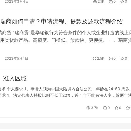
2023年3月4日
2.1K
0
0
知中将附华瑞银行APP下载链接） 二、瑞…
瑞商如何申请？申请流程、提款及还款流程介绍
瑞商贷 “瑞商贷”是华瑞银行为符合条件的个人或企业打造的线上
用类贷款产品。高额度、门槛低、放款快、更便捷。 一、瑞商
、扫码进入申请页面，输入手机号码，进行身份认证，人脸识别 2
证 3、税务授权： （上海地区客户须登录上海银税互动信息服
2023年5月4日
2.5K
0
0
://tax.shbanking.cn/），选择华瑞银行完…
、准入区域
求 个人要求 1、申请人须为中国大陆境内合法公民，年龄在24-60 周岁
要求 1、法定代表人持股比例不低于20%，近 1 年不能有法人变，近两年
最新纳税信用等级为A、B、M级； 4、近一年…
3.7K
0
0