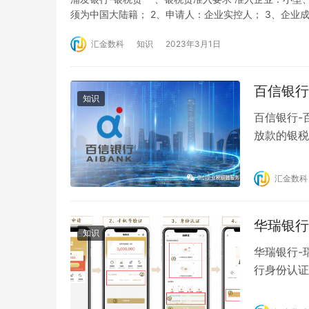
须为中国大陆籍； 2、申请人：企业实控人； 3、企业
为借款企业实控人或持有公司股份的法定代表人； 6、
汇金数科
知识
2023年3月1日
百信银行
知识
百信银行-
放款的银税
流程 1、
成人脸识别
汇金数科
署 3、税
者a…
华瑞银行
知识
华瑞银行-
行身份认证
银税互动信息
务授权。）