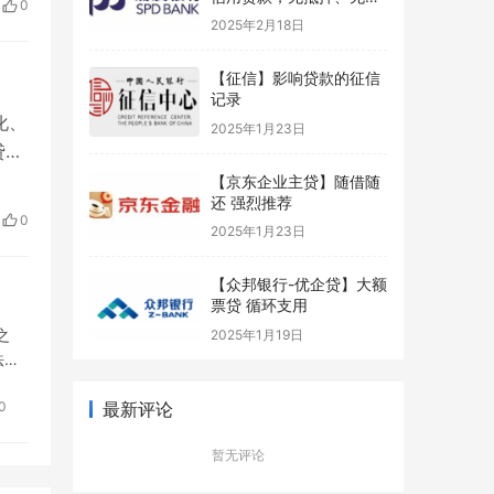
0
保
2025年2月18日
【征信】影响贷款的征信
记录
化、
2025年1月23日
贷申
、
【京东企业主贷】随借随
还 强烈推荐
务平
0
2025年1月23日
【众邦银行-优企贷】大额
票贷 循环支用
之
2025年1月19日
法人
最新评论
0
暂无评论