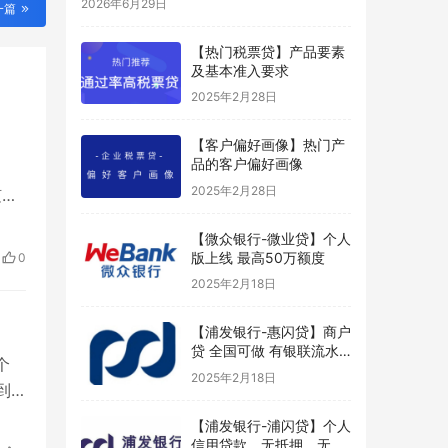
2026年6月29日
一篇
【热门税票贷】产品要素
及基本准入要求
2025年2月28日
【客户偏好画像】热门产
品的客户偏好画像
2025年2月28日
随借
业征
【微众银行-微业贷】个人
半
版上线 最高50万额度
0
2025年2月18日
【浦发银行-惠闪贷】商户
贷 全国可做 有银联流水
个
好申请
2025年2月18日
到
支
【浦发银行-浦闪贷】个人
业的
信用贷款，无抵押、无担