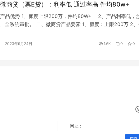
苏宁银行微商贷（票E贷）：利率低 通过率高 件均80w+
产品优势 1、额度上限200万，件均80W+； 2、产品利率低，
3、全系统审批。 二、微商贷产品要素 1、额度：上限200万 2、
12/18/24个月 3、产品利率：0.02%起（日息） 4、还款方式
借随还 三、微商贷准入要求 1、企业经营状态正常， 无黑名单
2023年9月24日
1.6K
0
0
融借贷类涉诉等； 2、法人征信状况…
网址：
提交