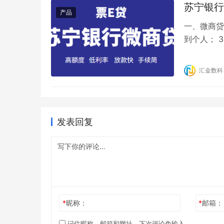
产品
一、微商贷
到个人； 
款期限：6/
额本金，随
汇金数科
逾期、 金
发表回复
*
昵称：
*
邮箱：
记住昵称、邮箱和网址，下次评论免输入