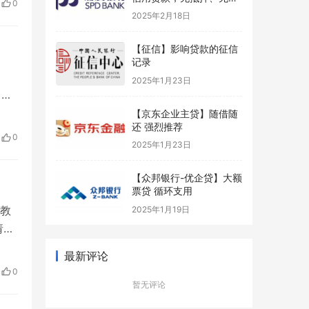
0
保
2025年2月18日
【征信】影响贷款的征信
记录
2025年1月23日
，到
-
【京东企业主贷】随借随
还 强烈推荐
请日
0
2025年1月23日
【众邦银行-优企贷】大额
票贷 循环支用
集教
2025年1月19日
请人
、注
最新评论
信
0
暂无评论