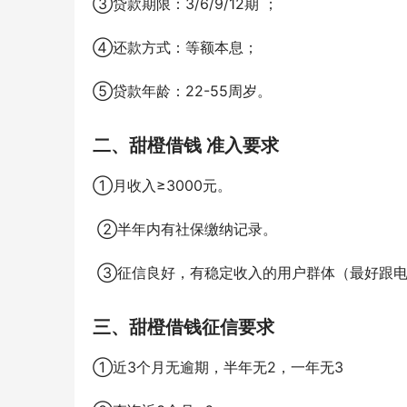
③
贷款期限：3/6/9/12期 
；
④
还款方式：等额本息
；
⑤贷款年龄：22-55周岁。
二、甜橙借钱
准入要求
①月收入≥3000元。
 ②半年内有社保缴纳记录。
 ③征信良好，有稳定收入的用户群体（最好跟
三、甜橙借钱征信要求
①近3个月无逾期，半年无2，一年无3