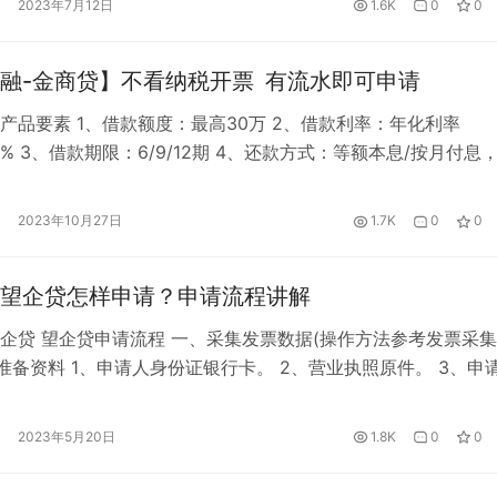
2023年7月12日
1.6K
0
0
、大树应收申请人要求 1. 申请…
融-金商贷】不看纳税开票 有流水即可申请
产品要素 1、借款额度：最高30万 2、借款利率：年化利率
.95% 3、借款期限：6/9/12期 4、还款方式：等额本息/按月付息
、放款账户：个人账户 二、金商贷准入要求 申请人要求： 年龄23
企业法人，近一年无股权变更 企业要求： 1、企业注册日期与申
2023年10月27日
1.7K
0
0
65天； 2、具备有效的经营流水（微信/支付…
望企贷怎样申请？申请流程讲解
企贷 望企贷申请流程 一、采集发票数据(操作方法参考发票采
、准备资料 1、申请人身份证银行卡。 2、营业执照原件。 3、申
手机号码。 4、纳税人税务电子信息。 5、扫码开始申请。 三
、用申请人微信扫码注册账户。 2、务必填写真实个人和工商企业
2023年5月20日
1.8K
0
0
完成注册后自动跳转登陆页面登陆。 四、填写申请信息 1…