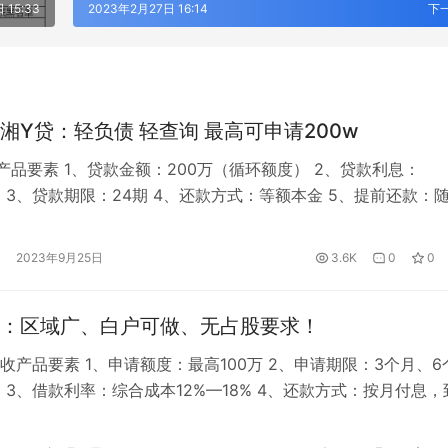
 15:33
2023年2月27日 16:14
下
三湘银行湘Y贷：轻负债 轻查询 最高可申请200w
产品要素 1、贷款金额：200万（循环额度） 2、贷款利息：
18% 3、贷款期限：24期 4、还款方式：等额本金 5、提前还款：
约金 6、征信查询主体：三湘银行 7、征信查询：个人征信+企
核：申请无电核，首笔提款有电核 9、放款时效：一般首次电核后
2023年9月25日
3.6K
0
0
 10、申请方式：纯线上申请 11、提款方式 1）…
：区域广、白户可做、无占股要求！
收产品要素 1、申请额度：最高100万 2、申请期限：3个月、6
月 3、借款利率：综合成本12%—18% 4、还款方式：按月付息，
度循环 5、担保方式：信用/企业共债 6、放款条件：采用受托
至申请人本人的银行1类个人借记卡中，定向转到贸易对手方企