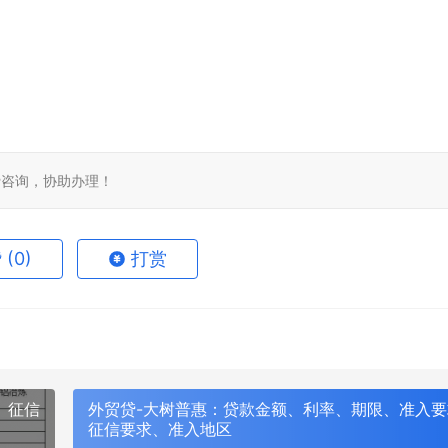
免费咨询，协助办理！
赞
(0)
打赏
、征信
外贸贷-大树普惠：贷款金额、利率、期限、准入要
征信要求、准入地区