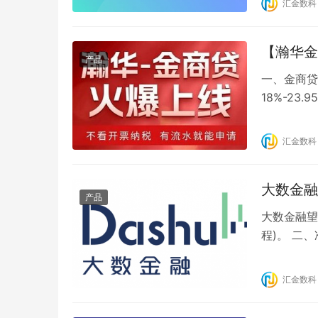
汇金数科
对公户 二
【瀚华金
产品
一、金商贷
18%-23
期还本 5
55周岁的
汇金数科
期之差＞3
大数金融
产品
大数金融望
程)。 二
本人实名制
册账号 1
汇金数科
息。 3、