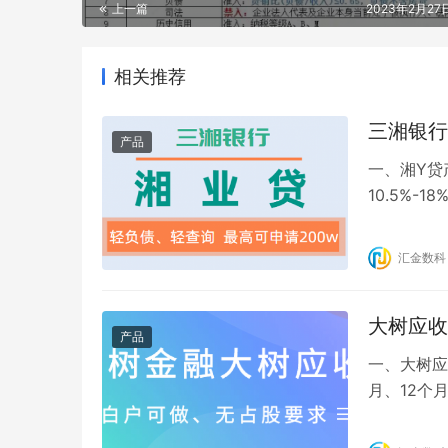
上一篇
2023年2月27日
相关推荐
产品
一、湘Y贷
10.5%-
随还、无违
信 8、电
汇金数科
小时内放款
大树应收
产品
一、大树应
月、12个
期还本，额
付，即放款