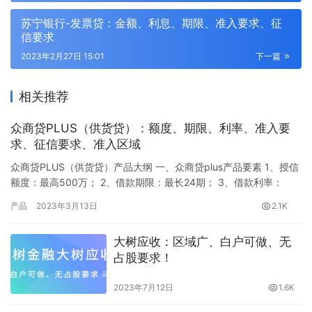
苏宁银行-发票贷：金额、利息、期限、准入要求、征
信要求
2023年2月27日 15:01
下一篇
相关推荐
众商贷PLUS（供货贷）：额度、期限、利率、准入要
求、征信要求、准入区域
众商贷PLUS（供货贷）产品大纲 一、众商贷plus产品要素 1、授信
额度：最高500万； 2、借款期限：最长24期； 3、借款利率：
12%-15%； 4、还款方式：等额本息、随借随还； 5、放款账户：
产品
2023年3月13日
2.1K
企业版放款至对公户、个人版提至个人二类户； 6、是否电核：首
次提款需要电核。 二、众商贷plus准入要求 1、申请人要求： ①年
大树应收：区域广、白户可做、无
龄要求：24-60周岁 ②身份…
占股要求！
2023年7月12日
1.6K