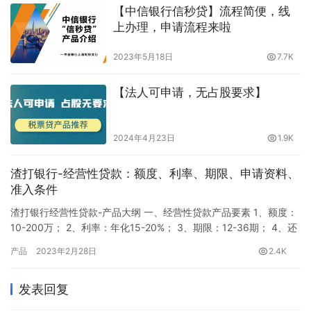
【中信银行信秒贷】流程简便，线
上办理，申请流程来啦
2023年5月18日
7.7K
【法人可申请，无占股要求】
2024年4月23日
1.9K
渣打银行-经营性贷款：额度、利率、期限、申请资料、
准入条件
渣打银行经营性贷款-产品大纲 一、经营性贷款产品要素 1、额度：
10-200万； 2、利率：年化15-20%； 3、期限：12-36期； 4、还
款方式：等额本息，以余额计息； 5、征信显示：渣打企业征信，
产品
2023年2月28日
2.4K
个人征信显示担保资格审查； 6、提前还款：可提前还款，无违约
金。 二、经营性贷款申请资料 初评资料：近半年增值税申报表主表
发表回复
（或国税账号+密码）/个人+企业征…