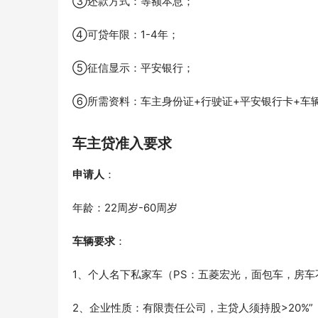
③还款方式：等额本息；
④可贷年限：1-4年；
⑤征信显示：平安银行；
⑥所需资料：车主身份证+行驶证+平安银行卡+车
车主贷准入要求
申请人
：
年龄：22周岁-60周岁
车辆要求
：
1、个人名下私家车（PS：五菱宏光，面包车，房
2、企业性质：有限责任公司，主贷人须持股>20%”