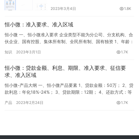
2023年3月4日
1.8K
恒小微：准入要求、准入区域
恒小微 一、恒小微准入要求 企业类型不能为分公司、分支机构、合
伙企业、国有控股、集体所有制、全民所有制、国有独资 1、年龄：
24-55周岁，中国大陆户籍； 2、申请人：法人，持股≥20%，近12
知识
2023年3月1日
1.7K
个月无法人变更及＞50%股权变更； 3、企业注册资本＞10万元；
4、企业成立时间≥1年，缴税半年以上； 5、近12个月应税销售收入
恒小微：贷款金额、利息、期限、准入要求、征信要
＞35万； 6、近5个月有缴税记录…
求、准入区域
恒小微-产品大纲 一、恒小微产品要素 1、贷款金额：50万； 2、贷
款利息：年化18%-24%； 3、贷款期限：12期； 4、还款方式：等
额本息； 5、提前还款：前六期不支持提前结清。 二、恒小微准入
产品
2023年2月24日
1.7K
要求 企业类型不能为分公司、分支机构、合伙企业、国有控股、集
体所有制、全民所有制、国有独资 1、年龄：24-55周岁，中国大陆
户籍 2、申请人：法人，持股≥20…