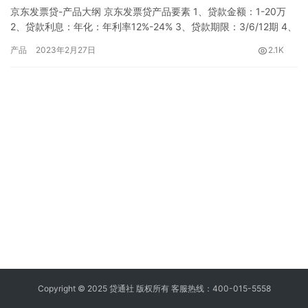
京东发票贷-产品大纲 京东发票贷产品要素 1、贷款金额：1-20万
2、贷款利息：年化：年利率12%-24% 3、贷款期限：3/6/12期 4、
还款方式：等额本金、等额本息，支持随借随还 5、放款方式：自
产品
2023年2月27日
2.1K
主支付，提款至个人一类卡 6、审批时效：系统审核7*24小时自动
审核；人工审核周一到周五9:00~18:00，正常T日出审核结果 征信
显示：重庆京东盛际小额…
Copyright © 2025 贷通社 版权所有 客服热线：400-015-5558