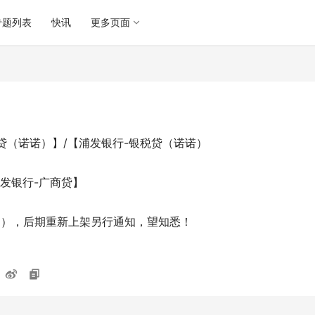
专题列表
快讯
更多页面
贷（诺诺）】/【浦发银行-银税贷（诺诺）
广发银行-广商贷】
日），后期重新上架另行通知，望知悉！